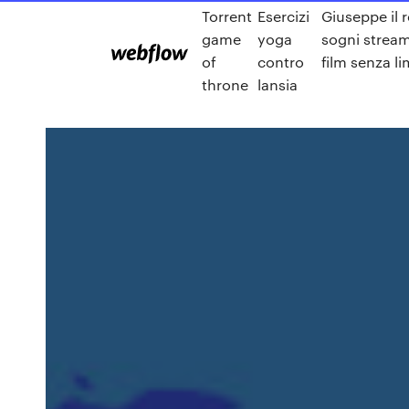
Torrent
Esercizi
Giuseppe il r
game
yoga
sogni strea
of
contro
film senza lim
throne
lansia