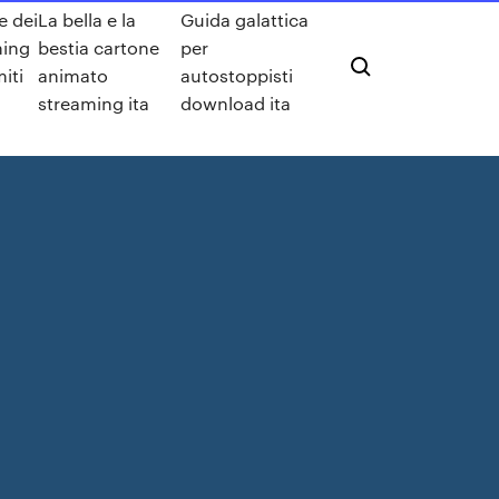
e dei
La bella e la
Guida galattica
ming
bestia cartone
per
iti
animato
autostoppisti
streaming ita
download ita