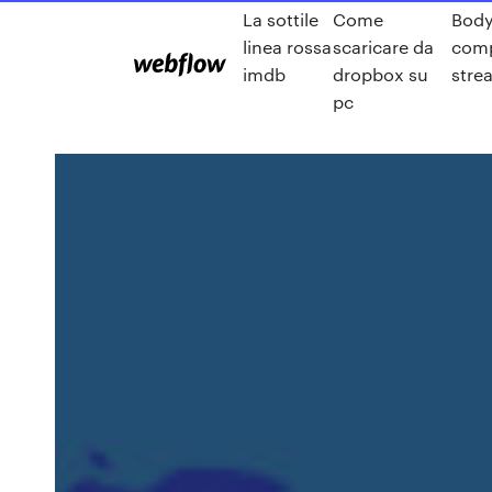
La sottile
Come
Body
linea rossa
scaricare da
comp
imdb
dropbox su
stre
pc