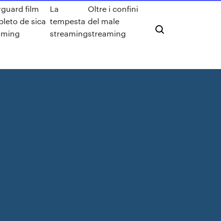
guard film
La
Oltre i confini
leto de sica
tempesta
del male
aming
streaming
streaming