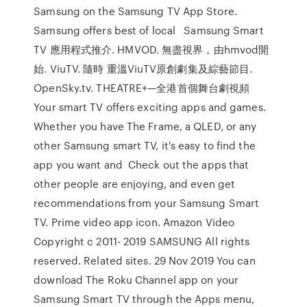
Samsung on the Samsung TV App Store.
Samsung offers best of local Samsung Smart
TV 應用程式推介. HMVOD. 無盡視界，由hmvod開
始. ViuTV. 隨時 重溫ViuTV原創劇集及綜藝節目.
OpenSky.tv. THEATRE+—全港首個舞台劇視頻
Your smart TV offers exciting apps and games.
Whether you have The Frame, a QLED, or any
other Samsung smart TV, it's easy to find the
app you want and Check out the apps that
other people are enjoying, and even get
recommendations from your Samsung Smart
TV. Prime video app icon. Amazon Video
Copyright c 2011- 2019 SAMSUNG All rights
reserved. Related sites. 29 Nov 2019 You can
download The Roku Channel app on your
Samsung Smart TV through the Apps menu,