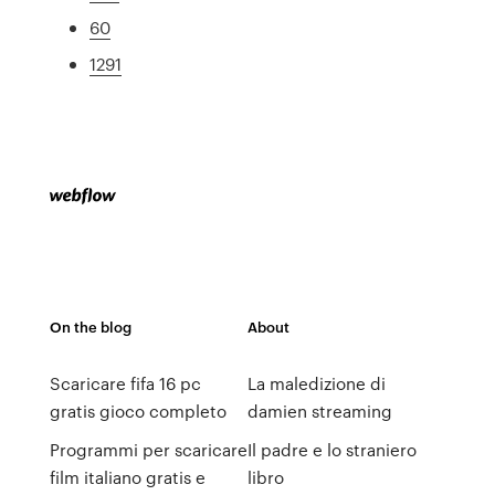
60
1291
On the blog
About
Scaricare fifa 16 pc
La maledizione di
gratis gioco completo
damien streaming
Programmi per scaricare
Il padre e lo straniero
film italiano gratis e
libro