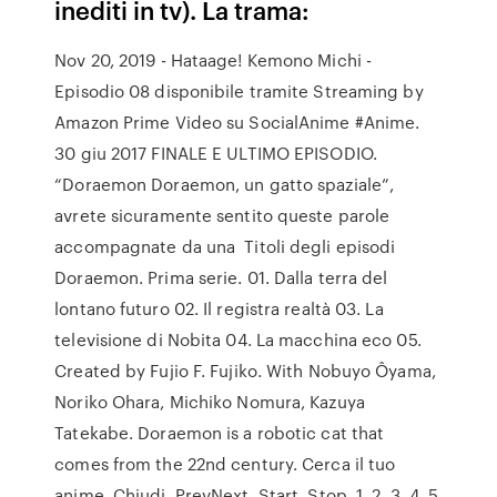
inediti in tv). La trama:
Nov 20, 2019 - Hataage! Kemono Michi -
Episodio 08 disponibile tramite Streaming by
Amazon Prime Video su SocialAnime #Anime.
30 giu 2017 FINALE E ULTIMO EPISODIO.
“Doraemon Doraemon, un gatto spaziale”,
avrete sicuramente sentito queste parole
accompagnate da una Titoli degli episodi
Doraemon. Prima serie. 01. Dalla terra del
lontano futuro 02. Il registra realtà 03. La
televisione di Nobita 04. La macchina eco 05.
Created by Fujio F. Fujiko. With Nobuyo Ôyama,
Noriko Ohara, Michiko Nomura, Kazuya
Tatekabe. Doraemon is a robotic cat that
comes from the 22nd century. Cerca il tuo
anime. Chiudi. PrevNext. Start. Stop. 1. 2. 3. 4. 5.