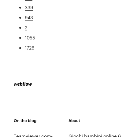
339
943
2
1055
1726
On the blog
About
Teamviewer.com-
Giochi bambini online 6