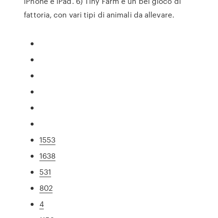
iPhone e iPad. 6) Tiny Farm è un bel gioco di
fattoria, con vari tipi di animali da allevare.
1553
1638
531
802
4