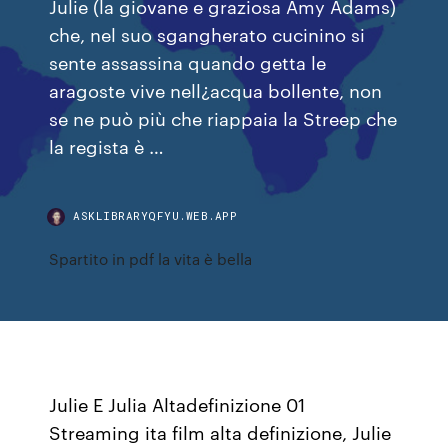
Julie (la giovane e graziosa Amy Adams)
che, nel suo sgangherato cucinino si
sente assassina quando getta le
aragoste vive nell¿acqua bollente, non
se ne può più che riappaia la Streep che
la regista è …
ASKLIBRARYQFYU.WEB.APP
Spartito in pdf la vita è bella
Julie E Julia Altadefinizione 01
Streaming ita film alta definizione, Julie