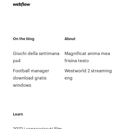
On the blog
About
Giochi della settimana
Magnificat anima mea
ps4
frisina testo
Football manager
Westworld 2 streaming
download gratis
eng
windows
Learn
2022 i sopravvissuti film