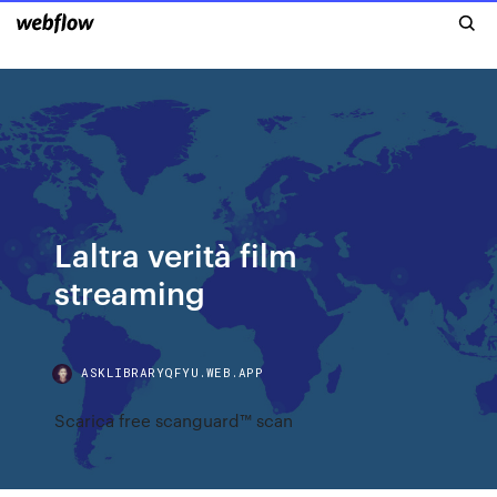
Laltra verità film
streaming
ASKLIBRARYQFYU.WEB.APP
Scarica free scanguard™ scan