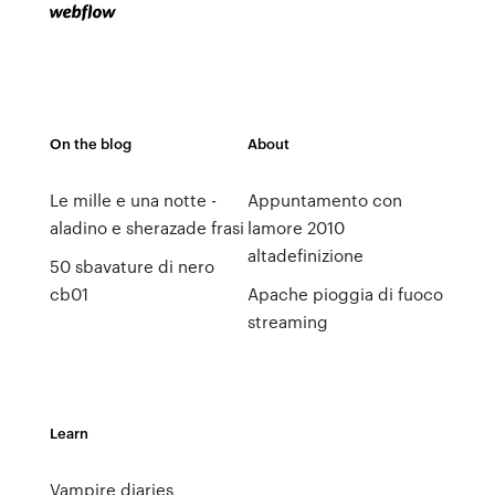
On the blog
About
Le mille e una notte -
Appuntamento con
aladino e sherazade frasi
lamore 2010
altadefinizione
50 sbavature di nero
cb01
Apache pioggia di fuoco
streaming
Learn
Vampire diaries