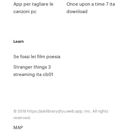
App per tagliare le
Once upon a time 7 ita
canzoni pc
download
Learn
Se fossi lei film poesia
Stranger things 3
streaming ita cb01
© 2019 https://asklibraryqfyu.web.app, Inc. All rights
reserved.
MAP