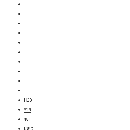
1128
626
481
1380