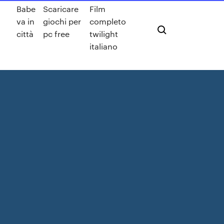
Babe
Scaricare
Film
va in
giochi per
completo
città
pc free
twilight
italiano