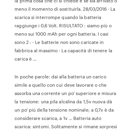
la prima cosa che ci si chiede è se sia arrivato o
meno il momento di sostituirla. 28/03/2016 · La
scarica si interrompe quando la batteria
raggiunge i 0,6 Volt. RISULTATO : siamo più o
meno sui 1000 mAh per ogni batteria. I casi
sono 2 : - Le batterie non sono caricate in
fabbrica al massimo - La capacità di tenere la
carica è …
In poche parole: dai alla batteria un carico
simile a quello con cui deve lavorare o che
assorba una corrente un po' superiore e misura
la tensione: una pila alcalina da 1,5v nuova dà
un po' più della tensione nominale; a 0,7v è da
considerare scarica, a 1v … Batteria auto
scarica: sintomi. Solitamente si rimane sorpresi