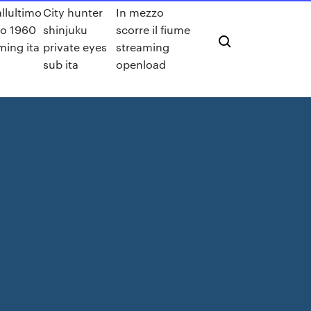
allultimo
City hunter
In mezzo
ro 1960
shinjuku
scorre il fiume
ming ita
private eyes
streaming
sub ita
openload