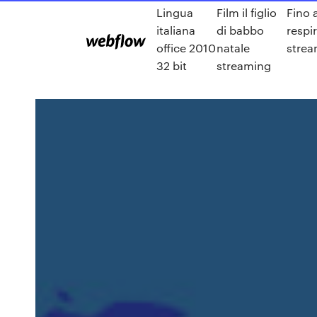
Lingua
Film il figlio
Fino 
italiana
di babbo
respi
office 2010
natale
strea
32 bit
streaming