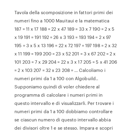
Tavola della scomposizione in fattori primi dei
numeri fino a 1000 Mauitaui e la matematica
187 = 11 x 17 188 = 22 x 47 189 = 33 x 7 190 = 2 x 5
x 19 191 = 191 192 = 26 x 3 193 = 193 194 = 2 x 97
195 = 3 x 5 x 13 196 = 22 x 72 197 = 197 198 = 2 x 32
x 11 199 = 199 200 = 23 x 52 201 = 3 x 67 202 = 2 x
101 203 = 7 x 29 204 = 22 x 3 x 17 205 = 5 x 41 206
= 2 x 103 207 = 32 x 23 208 = … Calcoliamo i
numeri primi da 1 a 100 con Algobuild..
Supponiamo quindi di voler chiedere al
programma di calcolare i numeri primi in
questo intervallo e di visualizzarli. Per trovare i
numeri primi da 1 a 100 dobbiamo controllare
se ciascun numero di questo intervallo abbia
dei divisori oltre 1 e se stesso. Impara e scopri