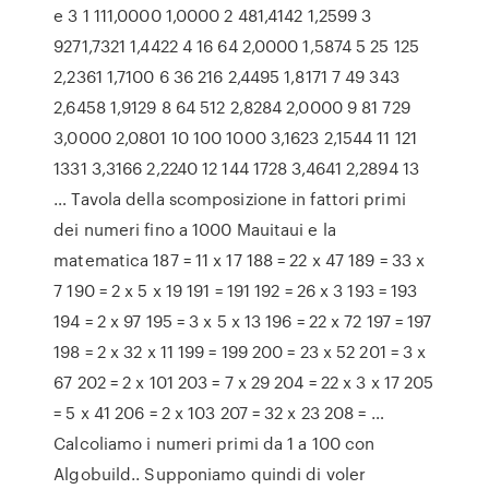
e 3 1 111,0000 1,0000 2 481,4142 1,2599 3
9271,7321 1,4422 4 16 64 2,0000 1,5874 5 25 125
2,2361 1,7100 6 36 216 2,4495 1,8171 7 49 343
2,6458 1,9129 8 64 512 2,8284 2,0000 9 81 729
3,0000 2,0801 10 100 1000 3,1623 2,1544 11 121
1331 3,3166 2,2240 12 144 1728 3,4641 2,2894 13
… Tavola della scomposizione in fattori primi
dei numeri fino a 1000 Mauitaui e la
matematica 187 = 11 x 17 188 = 22 x 47 189 = 33 x
7 190 = 2 x 5 x 19 191 = 191 192 = 26 x 3 193 = 193
194 = 2 x 97 195 = 3 x 5 x 13 196 = 22 x 72 197 = 197
198 = 2 x 32 x 11 199 = 199 200 = 23 x 52 201 = 3 x
67 202 = 2 x 101 203 = 7 x 29 204 = 22 x 3 x 17 205
= 5 x 41 206 = 2 x 103 207 = 32 x 23 208 = …
Calcoliamo i numeri primi da 1 a 100 con
Algobuild.. Supponiamo quindi di voler