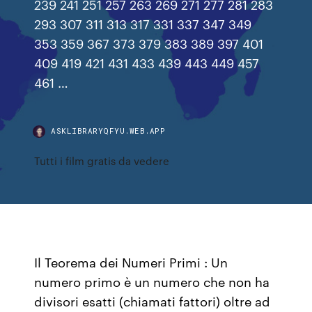
239 241 251 257 263 269 271 277 281 283
293 307 311 313 317 331 337 347 349
353 359 367 373 379 383 389 397 401
409 419 421 431 433 439 443 449 457
461 …
ASKLIBRARYQFYU.WEB.APP
Tutti i film gratis da vedere
Il Teorema dei Numeri Primi : Un
numero primo è un numero che non ha
divisori esatti (chiamati fattori) oltre ad