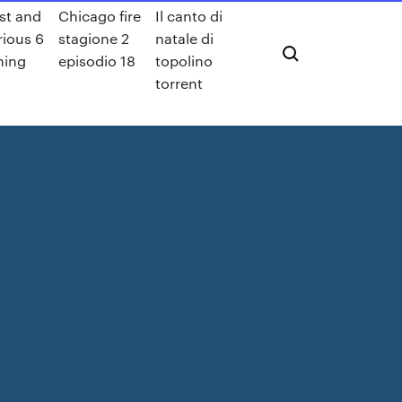
st and
Chicago fire
Il canto di
rious 6
stagione 2
natale di
ming
episodio 18
topolino
torrent