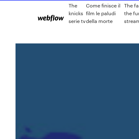
The
Come finisce il
The fa
knicks
film le paludi
the fu
serie tv
della morte
strea