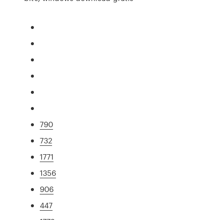
790
732
1771
1356
906
447