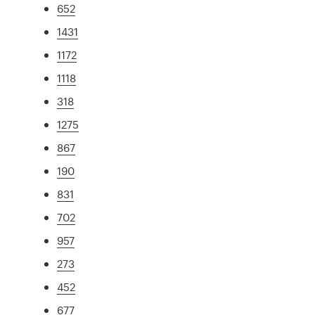
652
1431
1172
1118
318
1275
867
190
831
702
957
273
452
677