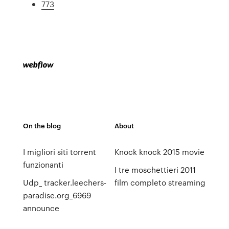
773
On the blog
About
I migliori siti torrent
Knock knock 2015 movie
funzionanti
I tre moschettieri 2011
Udp_ tracker.leechers-
film completo streaming
paradise.org_6969
announce