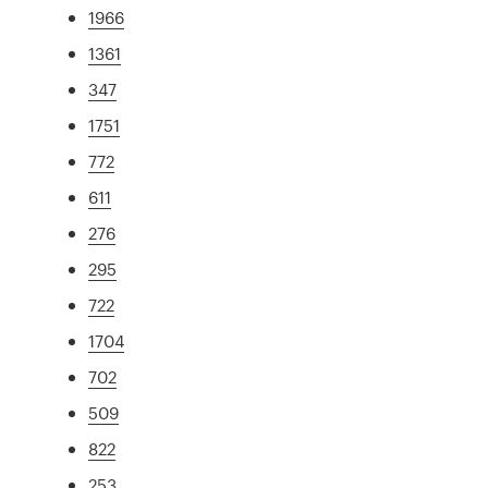
1966
1361
347
1751
772
611
276
295
722
1704
702
509
822
253