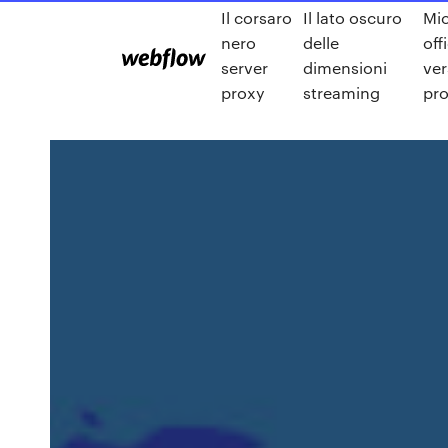
Il corsaro
Il lato oscuro
Mic
nero
delle
off
server
dimensioni
ver
proxy
streaming
pro