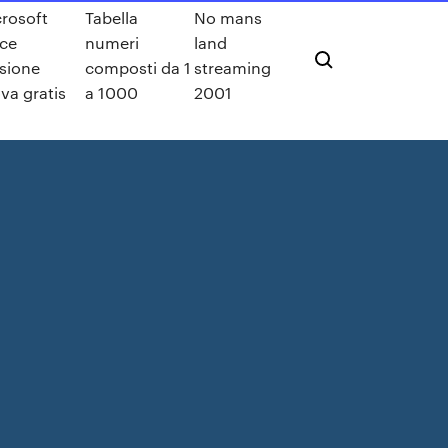
rosoft
Tabella
No mans
ice
numeri
land
sione
composti da 1
streaming
va gratis
a 1000
2001